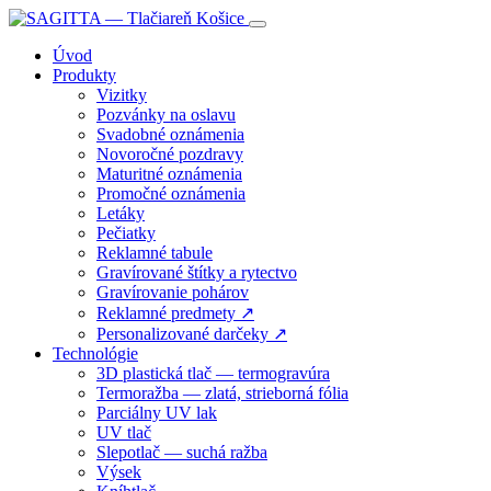
Úvod
Produkty
Vizitky
Pozvánky na oslavu
Svadobné oznámenia
Novoročné pozdravy
Maturitné oznámenia
Promočné oznámenia
Letáky
Pečiatky
Reklamné tabule
Gravírované štítky a rytectvo
Gravírovanie pohárov
Reklamné predmety ↗
Personalizované darčeky ↗
Technológie
3D plastická tlač — termogravúra
Termoražba — zlatá, strieborná fólia
Parciálny UV lak
UV tlač
Slepotlač — suchá ražba
Výsek