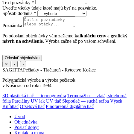
Text pozvánky
*
Uveďte všetky údaje ktoré majú byť na pozvánke.
Spôsob dodania
*
Poznámka
Po odoslaní objednávky vám zašleme
kalkuláciu ceny
a
grafický
návrh na schválenie
. Výroba začne až po vašom schválení.
Odoslať objednávku
✕
‹
›
SAGITTA
Pečiatky - Tlačiareň - Rytectvo Košice
Polygrafická výroba a výroba pečiatok
v Košiciach od roku 1994.
3D plastická tlač — termogravúra
Termoražba — zlatá, strieborná
fólia
Parciálny UV lak
UV tlač
Slepotlač — suchá ražba
Výsek
Kníhtlač
Ofsetová tlač
Plnofarebná digitálna tlač
Úvod
Objednávka
Poslať dopyt
Kontakt a mapa