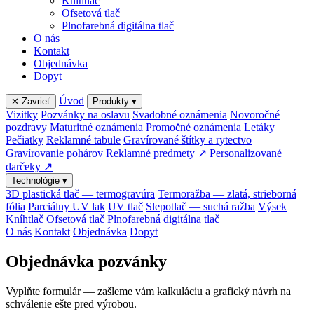
Kníhtlač
Ofsetová tlač
Plnofarebná digitálna tlač
O nás
Kontakt
Objednávka
Dopyt
Úvod
✕ Zavrieť
Produkty
▾
Vizitky
Pozvánky na oslavu
Svadobné oznámenia
Novoročné
pozdravy
Maturitné oznámenia
Promočné oznámenia
Letáky
Pečiatky
Reklamné tabule
Gravírované štítky a rytectvo
Gravírovanie pohárov
Reklamné predmety ↗
Personalizované
darčeky ↗
Technológie
▾
3D plastická tlač — termogravúra
Termoražba — zlatá, strieborná
fólia
Parciálny UV lak
UV tlač
Slepotlač — suchá ražba
Výsek
Kníhtlač
Ofsetová tlač
Plnofarebná digitálna tlač
O nás
Kontakt
Objednávka
Dopyt
Objednávka
pozvánky
Vyplňte formulár — zašleme vám kalkuláciu a grafický návrh na
schválenie ešte pred výrobou.