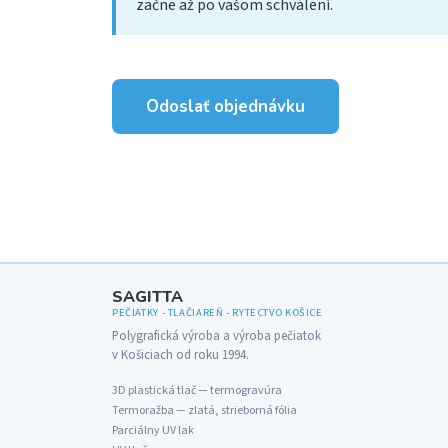
začne až po vašom schválení.
Odoslať objednávku
SAGITTA
PEČIATKY - TLAČIAREŇ - RYTECTVO KOŠICE
Polygrafická výroba a výroba pečiatok
v Košiciach od roku 1994.
3D plastická tlač — termogravúra
Termoražba — zlatá, strieborná fólia
Parciálny UV lak