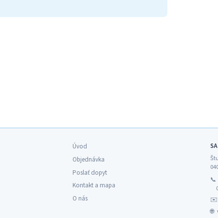
SA
Úvod
Št
Objednávka
04
Poslať dopyt

Kontakt a mapa
O nás
✉
🌐