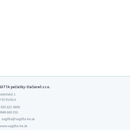
GITTA pečiatky-tlačiareň s.r.o.
udentská 1
0 01 Košice

055 622 0609
0948 600 353
️
sagitta@sagitta-ke.sk
www.sagitta-ke.sk