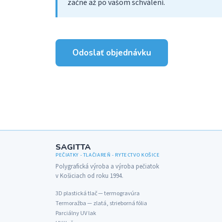
začne až po vašom schválení.
Odoslať objednávku
SAGITTA
PEČIATKY - TLAČIAREŇ - RYTECTVO KOŠICE
Polygrafická výroba a výroba pečiatok
v Košiciach od roku 1994.
3D plastická tlač — termogravúra
Termoražba — zlatá, strieborná fólia
Parciálny UV lak