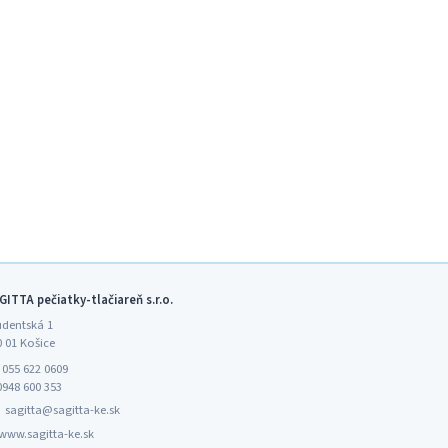
GITTA pečiatky-tlačiareň s.r.o.
udentská 1
0 01 Košice

055 622 0609
0948 600 353
️
sagitta@sagitta-ke.sk
www.sagitta-ke.sk