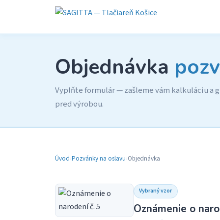
Objednávka
pozv
Vyplňte formulár — zašleme vám kalkuláciu a gr
pred výrobou.
Úvod
›
Pozvánky na oslavu
›
Objednávka
Vybraný vzor
Oznámenie o narod