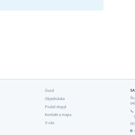
SA
Úvod
Št
Objednávka
04
Poslať dopyt

Kontakt a mapa
O nás
✉
🌐