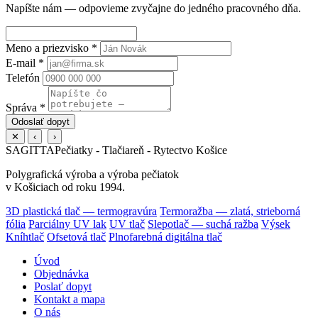
Napíšte nám — odpovieme zvyčajne do jedného pracovného dňa.
Meno a priezvisko
*
E-mail
*
Telefón
Správa
*
Odoslať dopyt
✕
‹
›
SAGITTA
Pečiatky - Tlačiareň - Rytectvo Košice
Polygrafická výroba a výroba pečiatok
v Košiciach od roku 1994.
3D plastická tlač — termogravúra
Termoražba — zlatá, strieborná
fólia
Parciálny UV lak
UV tlač
Slepotlač — suchá ražba
Výsek
Kníhtlač
Ofsetová tlač
Plnofarebná digitálna tlač
Úvod
Objednávka
Poslať dopyt
Kontakt a mapa
O nás