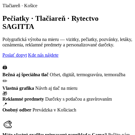
Tlačiareň · Košice
Pečiatky · Tlačiareň · Rytectvo
SAGITTA
Polygrafická výroba na mieru — vizitky, pečiatky, pozvánky, letáky,
oznámenia, reklamné predmety a personalizované darčeky.
Poslať dopyt
Kde nás nájdete
🖨️
Bežná aj špeciálna tlač
Ofset, digitál, termogravúra, termoražba
✏️
Vlastná grafika
Návrh aj tlač na mieru
🎁
Reklamné predmety
Darčeky s potlačou a gravírovaním
📍
Osobný odber
Prevádzka v Košiciach
🎨
Máte vlastnú grafiku pripravenú napríklad v Canve?
Pošlite nám