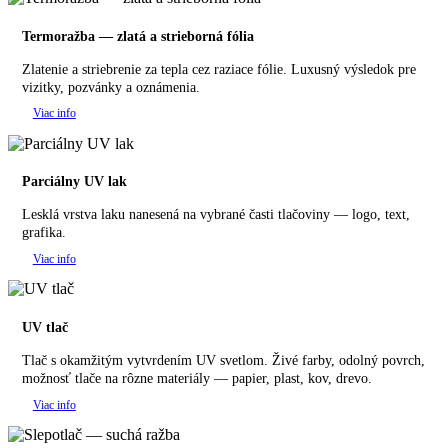
Termoražba — zlatá a strieborná fólia
Zlatenie a striebrenie za tepla cez raziace fólie. Luxusný výsledok pre
vizitky, pozvánky a oznámenia.
Viac info
Parciálny UV lak
Lesklá vrstva laku nanesená na vybrané časti tlačoviny — logo, text,
grafika.
Viac info
UV tlač
Tlač s okamžitým vytvrdením UV svetlom. Živé farby, odolný povrch,
možnosť tlače na rôzne materiály — papier, plast, kov, drevo.
Viac info