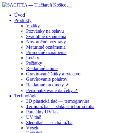
Úvod
Produkty
Vizitky
Pozvánky na oslavu
Svadobné oznámenia
Novoročné pozdravy
Maturitné oznámenia
Promočné oznámenia
Letáky
Pečiatky
Reklamné tabule
Gravírované štítky a rytectvo
Gravírovanie pohárov
Reklamné predmety ↗
Personalizované darčeky ↗
Technológie
3D plastická tlač — termogravúra
Termoražba — zlatá, strieborná fólia
Parciálny UV lak
UV tlač
Slepotlač — suchá ražba
Výsek