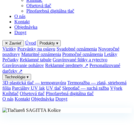
Kníhtlač
Ofsetová tlač
Plnofarebná digitálna tlač
O nás
Kontakt
Objednávka
Dopyt
Úvod
✕ Zavrieť
Produkty
▾
Vizitky
Pozvánky na oslavu
Svadobné oznámenia
Novoročné
pozdravy
Maturitné oznámenia
Promočné oznámenia
Letáky
Pečiatky
Reklamné tabule
Gravírované štítky a rytectvo
Gravírovanie pohárov
Reklamné predmety ↗
Personalizované
darčeky ↗
Technológie
▾
3D plastická tlač — termogravúra
Termoražba — zlatá, strieborná
fólia
Parciálny UV lak
UV tlač
Slepotlač — suchá ražba
Výsek
Kníhtlač
Ofsetová tlač
Plnofarebná digitálna tlač
O nás
Kontakt
Objednávka
Dopyt