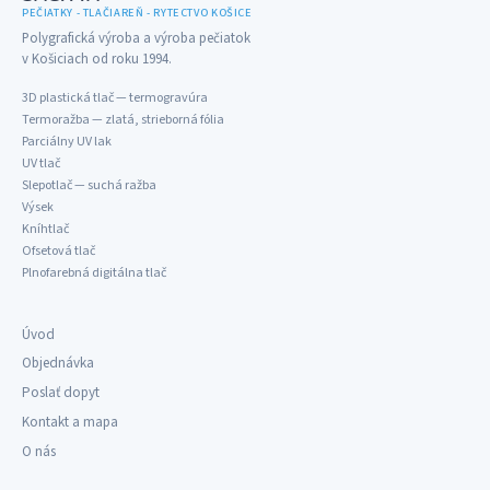
PEČIATKY - TLAČIAREŇ - RYTECTVO KOŠICE
Polygrafická výroba a výroba pečiatok
v Košiciach od roku 1994.
3D plastická tlač — termogravúra
Termoražba — zlatá, strieborná fólia
Parciálny UV lak
UV tlač
Slepotlač — suchá ražba
Výsek
Kníhtlač
Ofsetová tlač
Plnofarebná digitálna tlač
Úvod
Objednávka
Poslať dopyt
Kontakt a mapa
O nás