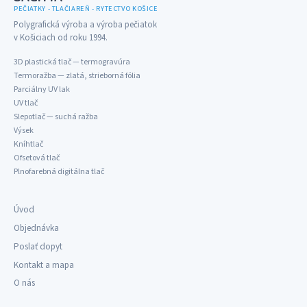
PEČIATKY - TLAČIAREŇ - RYTECTVO KOŠICE
Polygrafická výroba a výroba pečiatok
v Košiciach od roku 1994.
3D plastická tlač — termogravúra
Termoražba — zlatá, strieborná fólia
Parciálny UV lak
UV tlač
Slepotlač — suchá ražba
Výsek
Kníhtlač
Ofsetová tlač
Plnofarebná digitálna tlač
Úvod
Objednávka
Poslať dopyt
Kontakt a mapa
O nás