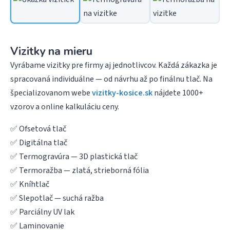
Vizitky na mieru
Vyrábame vizitky pre firmy aj jednotlivcov. Každá zákazka je
spracovaná individuálne — od návrhu až po finálnu tlač. Na
špecializovanom webe
vizitky-kosice.sk
nájdete 1000+
vzorov a online kalkuláciu ceny.
✅ Ofsetová tlač
✅ Digitálna tlač
✅ Termogravúra — 3D plastická tlač
✅ Termoražba — zlatá, strieborná fólia
✅ Kníhtlač
✅ Slepotlač — suchá ražba
✅ Parciálny UV lak
✅ Laminovanie